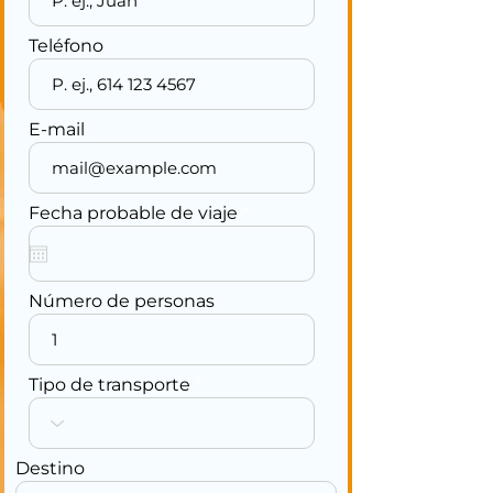
Teléfono
E-mail
r
Fecha probable de viaje
*
e
q
u
i
r
Número de personas
e
d
Tipo de transporte
Destino