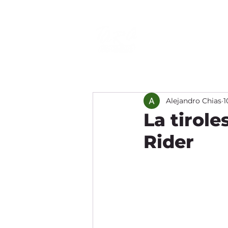
Inicio
Nosotro
Alejandro Chias
1
La tirol
Rider