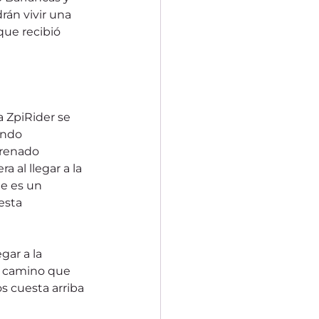
án vivir una 
que recibió 
a ZpiRider se 
ando 
frenado 
al llegar a la 
ue es un 
esta 
gar a la 
un camino que 
cuesta arriba 