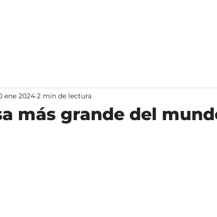
s
Paquetes Chepe
Paquetes de Playa
Fundaci
0 ene 2024
2 min de lectura
esa más grande del mund