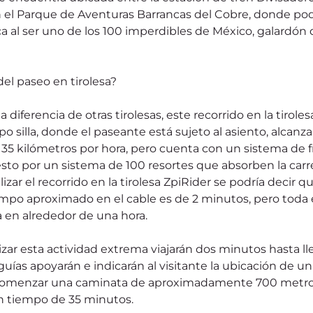
 el Parque de Aventuras Barrancas del Cobre, donde podr
a al ser uno de los 100 imperdibles de México, galardón 
del paseo en tirolesa? 
 diferencia de otras tirolesas, este recorrido en la tiroles
ipo silla, donde el paseante está sujeto al asiento, alcanz
135 kilómetros por hora, pero cuenta con un sistema de 
o por un sistema de 100 resortes que absorben la carrera 
izar el recorrido en la tirolesa ZpiRider se podría decir q
iempo aproximado en el cable es de 2 minutos, pero toda 
a en alrededor de una hora. 
ar esta actividad extrema viajarán dos minutos hasta lle
guías apoyarán e indicarán al visitante la ubicación de 
comenzar una caminata de aproximadamente 700 metros 
un tiempo de 35 minutos.