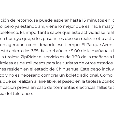
ción de retorno, se puede esperar hasta 15 minutos en lo
ado, pero ya estando ahí, viene lo mejor que es nada más
teleférico. Es importante saber que esta actividad se real
hora, ya que, si los paseantes desean realizar otra acti
en agendarla considerando ese tiempo. El Parque Avent
stá abierto los 365 días del año de 9:00 de la mañana a la
la tirolesa ZipRider el servicio es de 9:30 de la mañana a l
tirolesa es de mil pesos para los turistas de otros estados
es residen en el estado de Chihuahua. Este pago incluye 
rico y no es necesario comprar un boleto adicional. Como
que se realizan al aire libre, el paseo en la tirolesa ZpiR
icación previa en caso de tormentas eléctricas, fallas téc
io del teleférico.